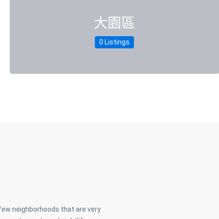
大園區
0 Listings
桃
園
區
,
火
車
a few neighborhoods that are very
站