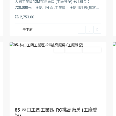
區
,
大園工業區12M挑高廠房 (工廠登記) ※月租金：
林
720,000元。 ※使用分區 :工業區。 ※使用坪數(權狀...
口
2,753.00
區
,
龜
于平原
山
6
區
3
Featured
出租
Hot Offer
New Offer
85-林口工四工業區-RC挑高廠房 (工廠登
記)