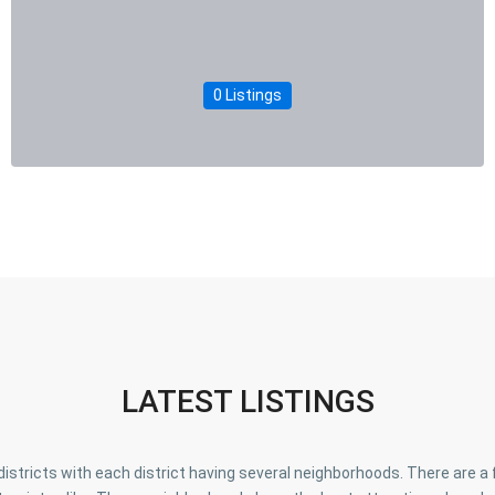
0 Listings
LATEST LISTINGS
蘆
竹
區
,
o districts with each district having several neighborhoods. There are 
觀