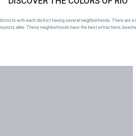
DISCOVER THE COLORS OF RIO
o districts with each district having several neighborhoods. There are 
tourists alike. These neighborhoods have the best attractions, beache