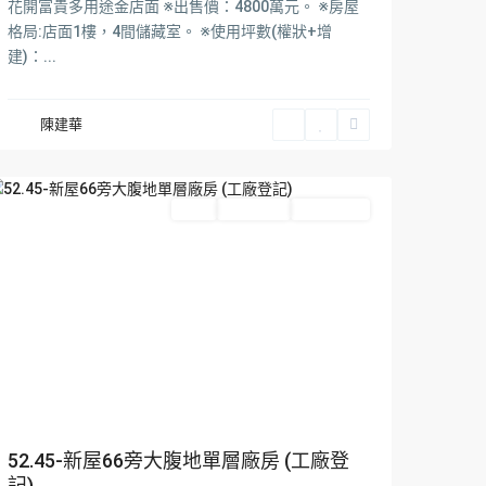
區
,
花開富貴多用途金店面 ※出售價：4800萬元。 ※房屋
觀
格局:店面1樓，4間儲藏室。 ※使用坪數(權狀+增
音
建)：...
區
,
新
陳建華
屋
區
Featured
出租
Hot Offer
New Offer
52.45-新屋66旁大腹地單層廠房 (工廠登
記)