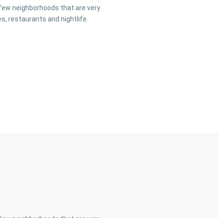
a few neighborhoods that are very
s, restaurants and nightlife.