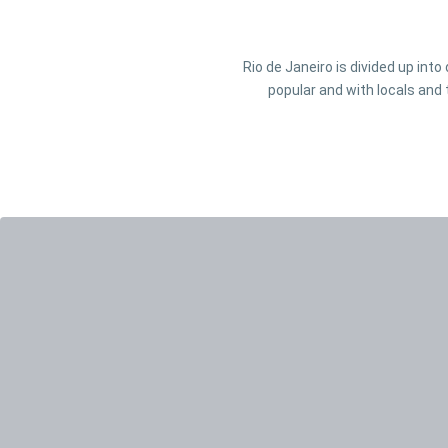
Rio de Janeiro is divided up int
popular and with locals and 