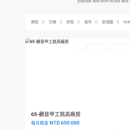
popular and with locals and 
屋
區
,
觀
類型
分類
狀態
城市
區域圖
Sta
音
5
區
Featured
出租
Hot Offer
New Offer
南
崁
區
,
65-觀音甲工挑高廠房
桃
NTD 650.000
每月租金
園