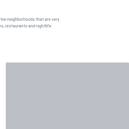
a few neighborhoods that are very
s, restaurants and nightlife.