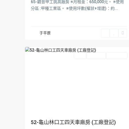
區
,
65-觀音甲工挑高廠房 ※月租金：650,000元。 ※使用
林
分區 :甲種工業區。 ※使用坪數(權狀+增建)：約...
口
區
,
龜
于平原
山
4
區
Featured
出租
Hot Offer
New Offer
52-龜山林口工四天車廠房 (工廠登記)