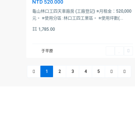
NTD 520.000
龜山林口工四天車廠房 (工廠登記) ※月租金：520,000
元。 ※使用分區 :林口工四工業區。 ※使用坪數(...
1,785.00
于平原
1
2
3
4
5