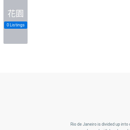
花園
0 Listings
中
壢
區
,
大
園
區
,
Rio de Janeiro is divided up int
新