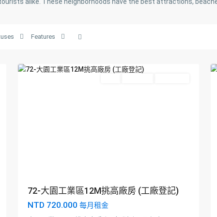
tourists alike. These neighborhoods have the best attractions, beache
音
區
,
大
tuses
Features
園
4
區
2
南
崁
Featured
出租
Hot Offer
New Offer
區
,
新
莊
區
,
林
口
區
,
蘆
竹
區
,
72-大園工業區12M挑高廠房 (工廠登記)
龜
NTD 720.000
每月租金
山