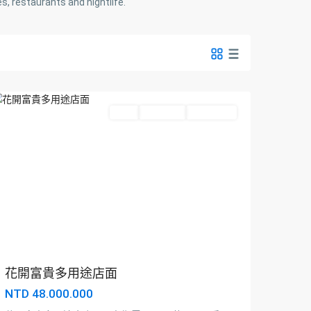
s, restaurants and nightlife.
商
圈
,
桃
園
區
Featured
出售
Hot Offer
New Offer
大
園
區
,
花開富貴多用途店面
平
NTD 48.000.000
鎮