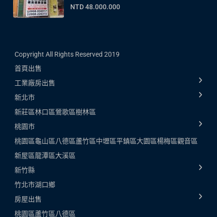
NTD 48.000.000
Copyright All Rights Reserved 2019
首頁
出售
工業廠房出售
新北市
新莊區
林口區
鶯歌區
樹林區
桃園市
桃園區
龜山區
八德區
蘆竹區
中壢區
平鎮區
大園區
楊梅區
觀音區
新屋區
龍潭區
大溪區
新竹縣
竹北市
湖口鄉
房屋出售
桃園區
蘆竹區
八德區