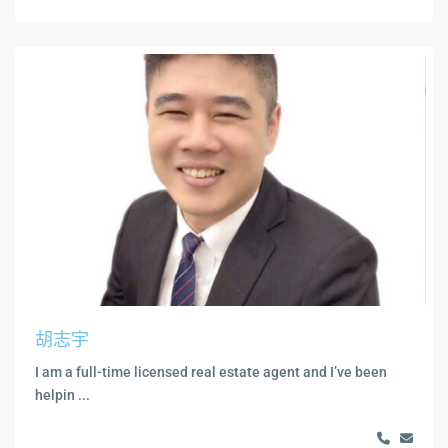
胡志宇
I am a full-time licensed real estate agent and I’ve been
helpin ...