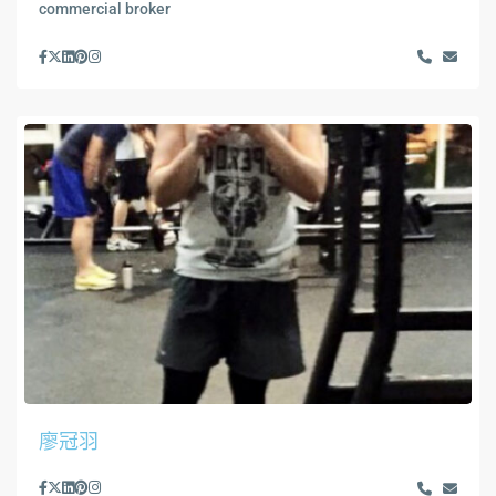
commercial broker
廖冠羽