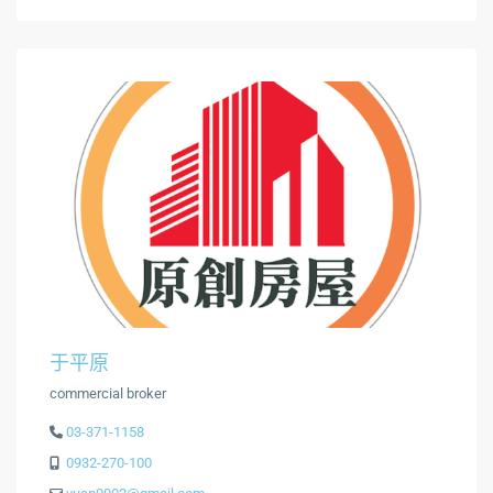
于平原
commercial broker
03-371-1158
0932-270-100