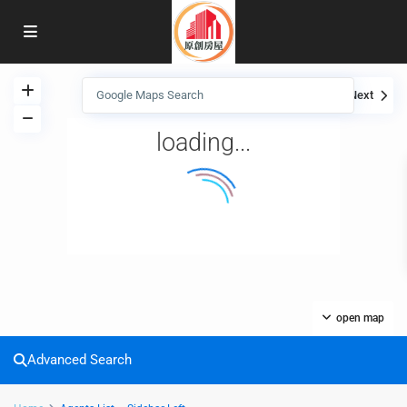
View
My Location
Fullscreen
Prev
Next
loading...
open map
Advanced Search