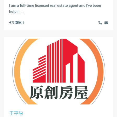
I am a full-time licensed real estate agent and I’ve been
helpin ...
于平原