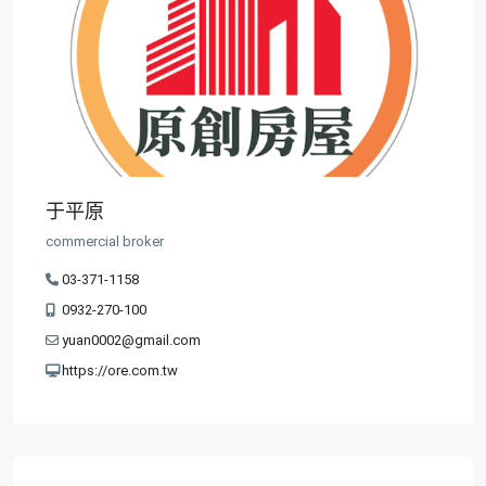
于平原
commercial broker
03-371-1158
0932-270-100
yuan0002@gmail.com
https://ore.com.tw