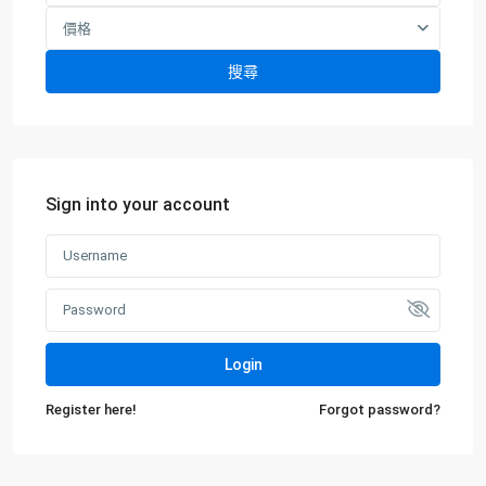
價格
搜尋
Sign into your account
Login
Register here!
Forgot password?