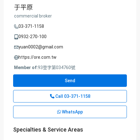
于平原
commercial broker
03-371-1158
0932-270-100
yuan0002@gmail.com
https://ore.com.tw
Member of:
93登字第034760號
Send
Call
03-371-1158
WhatsApp
Specialties & Service Areas