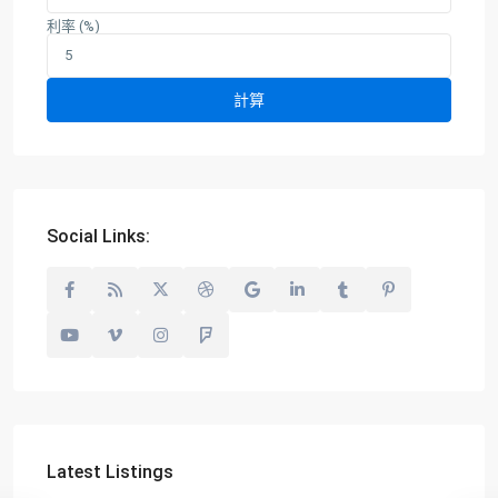
利率 (%)
計算
Social Links:
Latest Listings