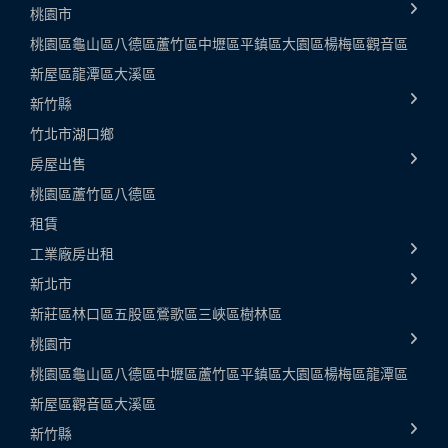
桃園市
桃園區
龜山區
八德區
蘆竹區
中壢區
平鎮區
大園區
楊梅區
觀音區
新屋區
龍潭區
大溪區
新竹縣
竹北市
湖口鄉
房屋出售
桃園區
蘆竹區
八德區
租賃
工業廠房出租
新北市
新莊區
林口區
五股區
鶯歌區
三峽區
樹林區
桃園市
桃園區
龜山區
八德區
中壢區
蘆竹區
平鎮區
大園區
楊梅區
龍潭區
新屋區
觀音區
大溪區
新竹縣