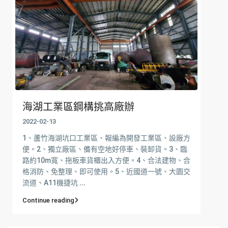
海湖工業區鋼構挑高廠辦
2022-02-13
1、蘆竹海湖坑口工業區、報編為開發工業區、設廠方
便。2、獨立廠區、備有空地好停車、裝卸貨。3、臨
路約10m寬、拖板車貨櫃出入方便。4、合法建物、合
格消防、免整理、即可使用。5、近國道一號、大園交
流道、A11機捷坑
...
Continue reading