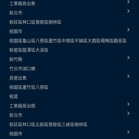
工業廠房出售
新北市
新莊區
林口區
鶯歌區
樹林區
桃園市
桃園區
龜山區
八德區
蘆竹區
中壢區
平鎮區
大園區
楊梅區
觀音區
新屋區
龍潭區
大溪區
新竹縣
竹北市
湖口鄉
房屋出售
桃園區
蘆竹區
八德區
租賃
工業廠房出租
新北市
新莊區
林口區
五股區
鶯歌區
三峽區
樹林區
桃園市