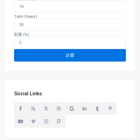
Term (Years)
利率 (%)
計算
Social Links: