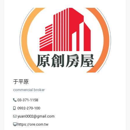
于平原
commercial broker
03-371-1158
0932-270-100
yuan0002@gmail.com
https://ore.com.tw