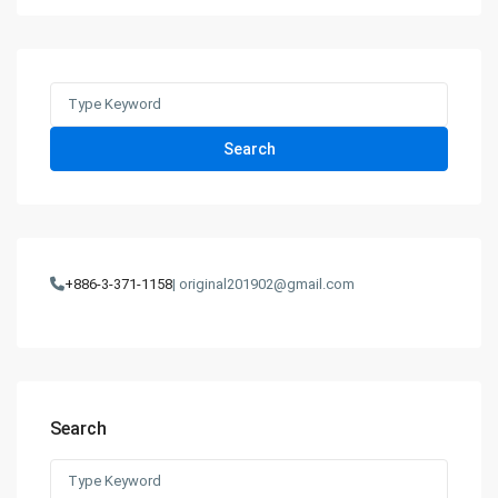
Search
for:
Search
+886-3-371-1158
| original201902@gmail.com
Search
Search
for: