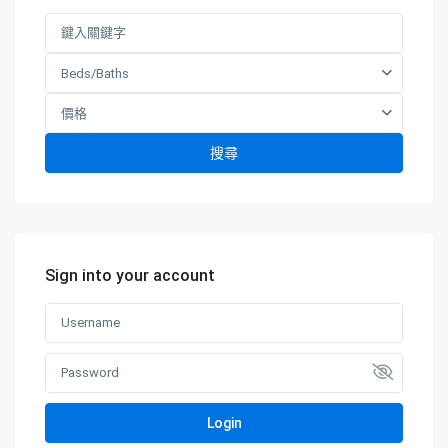
Beds/Baths
價格
搜尋
Sign into your account
Login