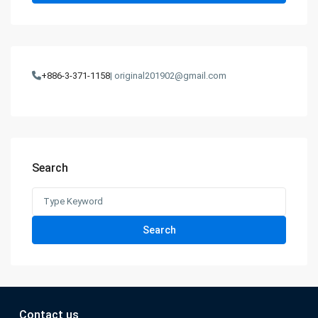
+886-3-371-1158
| original201902@gmail.com
Search
Search
for:
Search
Contact us