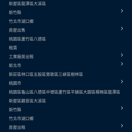
新屋區
龍潭區
大溪區
新竹縣
竹北市
湖口鄉
房屋出售
桃園區
蘆竹區
八德區
租賃
工業廠房出租
新北市
新莊區
林口區
五股區
鶯歌區
三峽區
樹林區
桃園市
桃園區
龜山區
八德區
中壢區
蘆竹區
平鎮區
大園區
楊梅區
龍潭區
新屋區
觀音區
大溪區
新竹縣
竹北市
湖口鄉
房屋出租