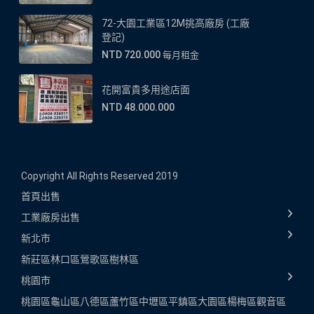
72-大園工業區12M挑高廠房 (工廠
登記)
NTD 720.000
每月租金
花開富貴多用途店面
NTD 48.000.000
Copyright All Rights Reserved 2019
首頁
出售
工業廠房出售
新北市
新莊區
林口區
鶯歌區
樹林區
桃園市
桃園區
龜山區
八德區
蘆竹區
中壢區
平鎮區
大園區
楊梅區
觀音區