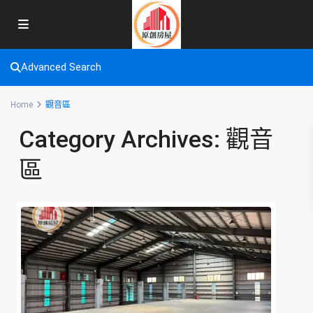
Advanced Search
Home
觀音區
Category Archives:
觀音
區