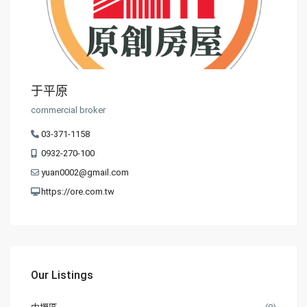
于平原
commercial broker
03-371-1158
0932-270-100
yuan0002@gmail.com
https://ore.com.tw
Our Listings