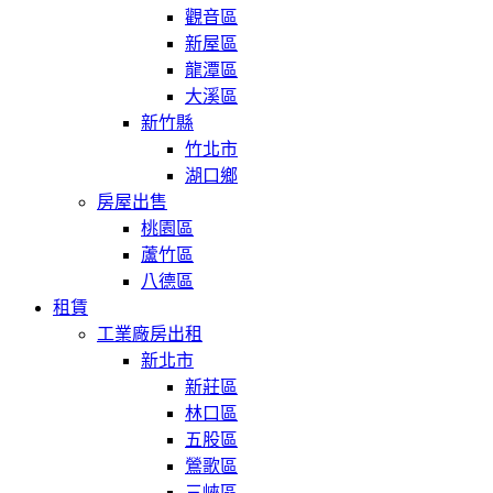
觀音區
新屋區
龍潭區
大溪區
新竹縣
竹北市
湖口鄉
房屋出售
桃園區
蘆竹區
八德區
租賃
工業廠房出租
新北市
新莊區
林口區
五股區
鶯歌區
三峽區