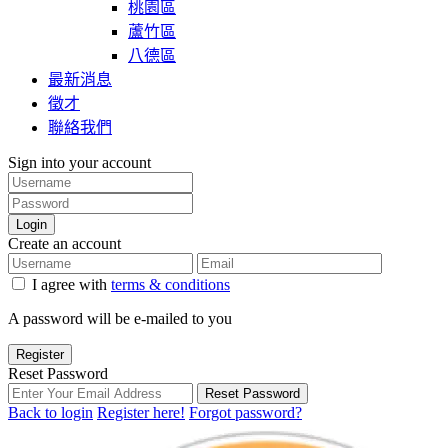
桃園區
蘆竹區
八德區
最新消息
徵才
聯絡我們
Sign into your account
Login
Create an account
I agree with
terms & conditions
A password will be e-mailed to you
Register
Reset Password
Reset Password
Back to login
Register here!
Forgot password?