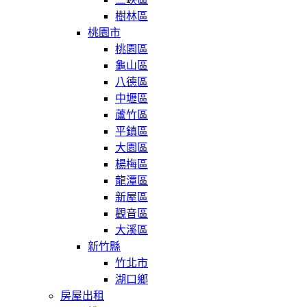
樹林區
桃園市
桃園區
龜山區
八德區
中壢區
蘆竹區
平鎮區
大園區
楊梅區
龍潭區
新屋區
觀音區
大溪區
新竹縣
竹北市
湖口鄉
房屋出租