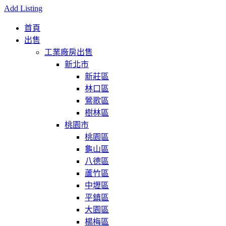
Add Listing
首頁
出售
工業廠房出售
新北市
新莊區
林口區
鶯歌區
樹林區
桃園市
桃園區
龜山區
八德區
蘆竹區
中壢區
平鎮區
大園區
楊梅區