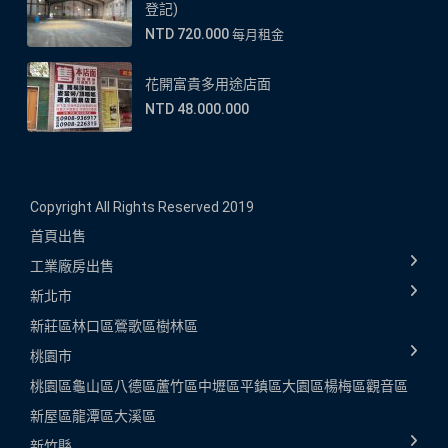
登記)
NTD 720.000
每月租金
花開富貴多用途店面
NTD 48.000.000
Copyright All Rights Reserved 2019
首頁
出售
工業廠房出售
新北市
新莊區
林口區
鶯歌區
樹林區
桃園市
桃園區
龜山區
八德區
蘆竹區
中壢區
平鎮區
大園區
楊梅區
觀音區
新屋區
龍潭區
大溪區
新竹縣