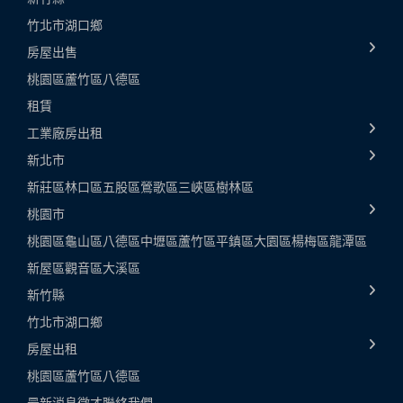
竹北市
湖口鄉
房屋出售
桃園區
蘆竹區
八德區
租賃
工業廠房出租
新北市
新莊區
林口區
五股區
鶯歌區
三峽區
樹林區
桃園市
桃園區
龜山區
八德區
中壢區
蘆竹區
平鎮區
大園區
楊梅區
龍潭區
新屋區
觀音區
大溪區
新竹縣
竹北市
湖口鄉
房屋出租
桃園區
蘆竹區
八德區