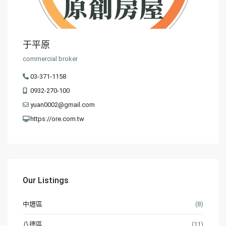
于平原
commercial broker
03-371-1158
0932-270-100
yuan0002@gmail.com
https://ore.com.tw
Our Listings
中壢區
(8)
八德區
(11)