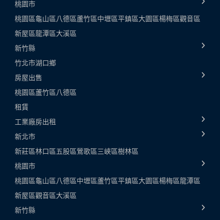
桃園市
桃園區
龜山區
八德區
蘆竹區
中壢區
平鎮區
大園區
楊梅區
觀音區
新屋區
龍潭區
大溪區
新竹縣
竹北市
湖口鄉
房屋出售
桃園區
蘆竹區
八德區
租賃
工業廠房出租
新北市
新莊區
林口區
五股區
鶯歌區
三峽區
樹林區
桃園市
桃園區
龜山區
八德區
中壢區
蘆竹區
平鎮區
大園區
楊梅區
龍潭區
新屋區
觀音區
大溪區
新竹縣