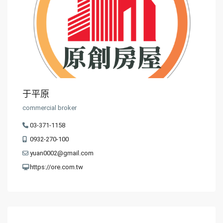
于平原
commercial broker
03-371-1158
0932-270-100
yuan0002@gmail.com
https://ore.com.tw