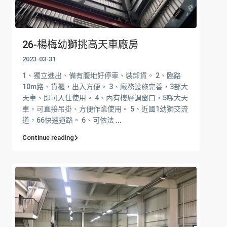
26-楊梅幼獅挑高天車廠房
2023-03-31
1、獨立進出、備有腹地好停車、裝卸貨。 2、臨路
10m路、貨櫃，出入方便。 3、廠務設施完善，3部大
天車、即可入住使用。 4、內有樓層調窗口，5噸大天
車，可直接吊掛、方便作業使用。 5、近國1幼獅交流
道，66快速道路。 6、可依法
...
Continue reading