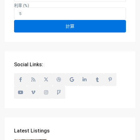
利率 (%)
計算
Social Links:
Latest Listings