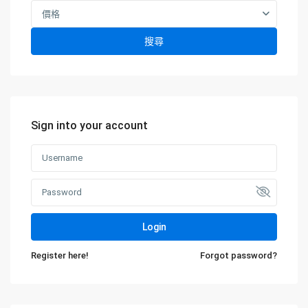
價格
搜尋
Sign into your account
Login
Register here!
Forgot password?