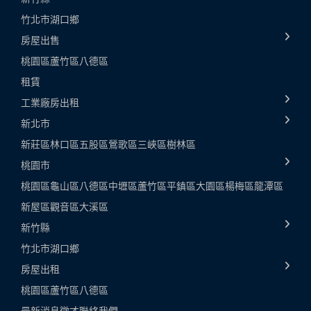
竹北市
湖口鄉
房屋出售
桃園區
蘆竹區
八德區
租賃
工業廠房出租
新北市
新莊區
林口區
五股區
鶯歌區
三峽區
樹林區
桃園市
桃園區
龜山區
八德區
中壢區
蘆竹區
平鎮區
大園區
楊梅區
龍潭區
新屋區
觀音區
大溪區
新竹縣
竹北市
湖口鄉
房屋出租
桃園區
蘆竹區
八德區