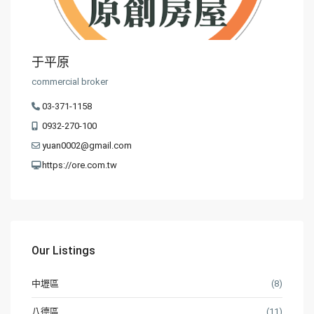
于平原
commercial broker
03-371-1158
0932-270-100
yuan0002@gmail.com
https://ore.com.tw
Our Listings
中壢區
(8)
八德區
(11)