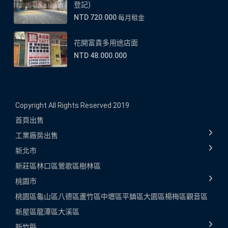
登記)
NTD 720.000
每月租金
花開富貴多用途店面
NTD 48.000.000
Copyright All Rights Reserved 2019
首頁
出售
工業廠房出售
新北市
新莊區
林口區
鶯歌區
樹林區
桃園市
桃園區
龜山區
八德區
蘆竹區
中壢區
平鎮區
大園區
楊梅區
觀音區
新屋區
龍潭區
大溪區
新竹縣