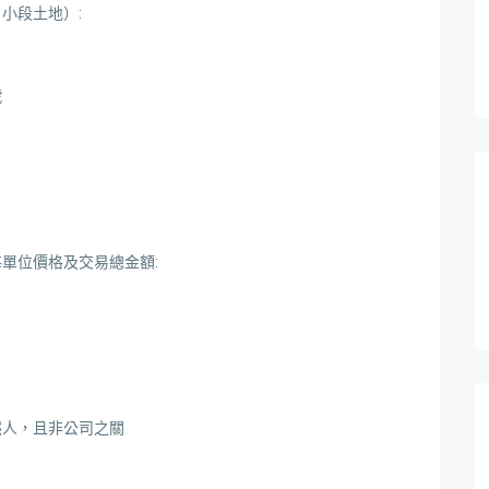
小段土地）:
號
單位價格及交易總金額:
然人，且非公司之關