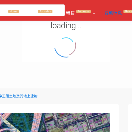
View
Home
For sales
For lease
News
首頁
出售
租賃
最新消息
loading...
中工段土地及其地上建物