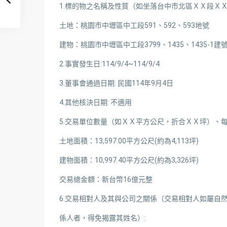
1.標的物之名稱及性質（如坐落台中市北區ＸＸ段ＸＸ
土地：桃園市中壢區中工段591、592、593地號
建物：桃園市中壢區中工段3799、1435、1435-1建
2.事實發生日:114/9/4~114/9/4
3.董事會通過日期: 民國114年9月4日
4.其他核決日期: 不適用
5.交易單位數量（如ＸＸ平方公尺，折合ＸＸ坪）、每
土地面積：13,597.00平方公尺(約為4,113坪)
建物面積：10,997.40平方公尺(約為3,326坪)
交易總金額：新台幣16億元整
6.交易相對人及其與公司之關係（交易相對人如屬自
係人者，得免揭露其姓名）: