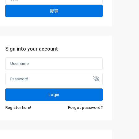
搜尋
Sign into your account
Login
Register here!
Forgot password?