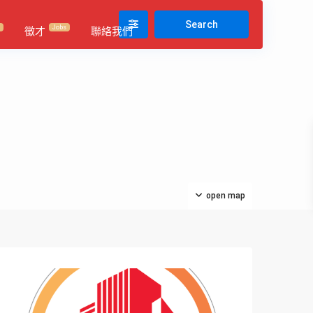
My Location
Fullscreen
Prev
Next
Jobs
徵才
聯絡我們
open map