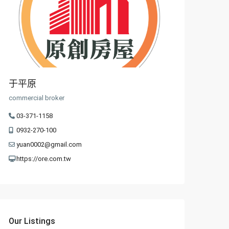
于平原
commercial broker
03-371-1158
0932-270-100
yuan0002@gmail.com
https://ore.com.tw
Our Listings