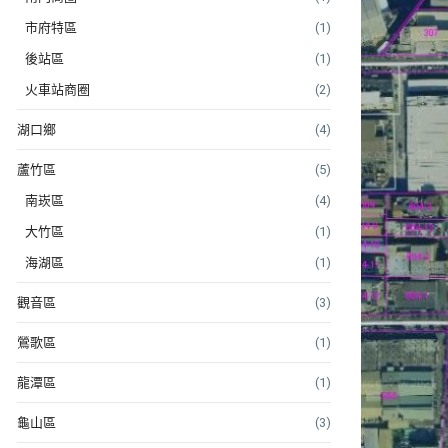
市府特區
(1)
後站區
(1)
火車站商圈
(2)
湖口鄉
(4)
蘆竹區
(5)
南崁區
(4)
大竹區
(1)
海湖區
(1)
觀音區
(3)
鶯歌區
(1)
龍潭區
(1)
龜山區
(3)